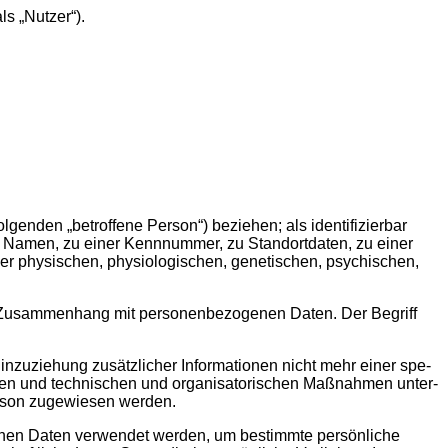
s „Nut­zer“).
ol­gen­den „betrof­fe­ne Per­son“) bezie­hen; als iden­ti­fi­zier­bar
em Namen, zu einer Kenn­num­mer, zu Stand­ort­da­ten, zu einer
phy­si­schen, phy­sio­lo­gi­schen, gene­ti­schen, psy­chi­schen,
 im Zusam­men­hang mit per­so­nen­be­zo­ge­nen Daten. Der Begriff
n­zu­zie­hung zusätz­li­cher Infor­ma­tio­nen nicht mehr einer spe­
­den und tech­ni­schen und orga­ni­sa­to­ri­schen Maß­nah­men unter­
 Per­son zuge­wie­sen werden.
o­ge­nen Daten ver­wen­det wer­den, um bestimm­te per­sön­li­che