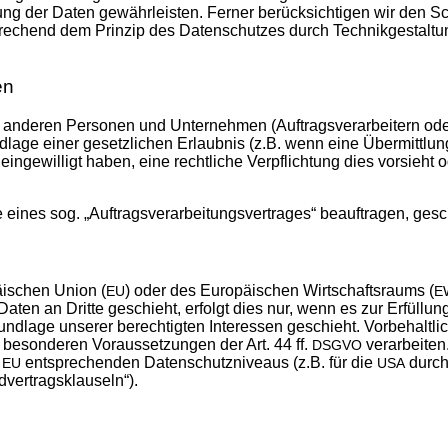
g der Daten gewähr­leis­ten. Fer­ner berück­sich­ti­gen wir den Sch
­chend dem Prin­zip des Daten­schut­zes durch Tech­nik­ge­stal­tung 
en
de­ren Per­so­nen und Unter­neh­men (Auf­trags­ver­ar­bei­tern oder D
a­ge einer gesetz­li­chen Erlaub­nis (z.B. wenn eine Über­mitt­lung 
ie ein­ge­wil­ligt haben, eine recht­li­che Ver­pflich­tung dies vor­sie
 eines sog. „Auf­trags­ver­ar­bei­tungs­ver­tra­ges“ beauf­tra­gen, ge
i­schen Uni­on (
) oder des Euro­päi­schen Wirt­schafts­raums (
EU
E
Daten an Drit­te geschieht, erfolgt dies nur, wenn es zur Erfül­lung
nd­la­ge unse­rer berech­tig­ten Inter­es­sen geschieht. Vor­be­halt­lich
beson­de­ren Vor­aus­set­zun­gen der Art. 44 ff.
ver­ar­bei­te
DSGVO
r
ent­spre­chen­den Daten­schutz­ni­veaus (z.B. für die
durch 
EU
USA
d­ver­trags­klau­seln“).