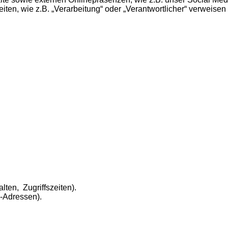
ei­ten, wie z.B. „Ver­ar­bei­tung“ oder „Ver­ant­wort­li­cher“ ver­wei­se
al­ten, Zugriffszeiten).
-Adressen).