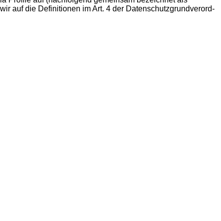
n wir auf die Defi­ni­tio­nen im Art. 4 der Daten­schutz­grund­ver­ord­