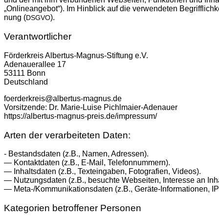
„Online­an­ge­bot“). Im Hin­blick auf die ver­wen­de­ten Begriff­lich­k
nung (
).
DSGVO
Verantwortlicher
För­der­kreis Albertus-Magnus-Stiftung e.V.
Ade­nau­er­al­lee 17
53111 Bonn
Deutschland
foerderkreis@albertus-magnus.de
Vor­sit­zen­de: Dr. Marie-Luise Pichlmaier-Adenauer
https://albertus-magnus-preis.de/impressum/
Arten der verarbeiteten Daten:
- Bestands­da­ten (z.B., Namen, Adressen).
— Kon­takt­da­ten (z.B., E‑Mail, Telefonnummern).
— Inhalts­da­ten (z.B., Text­ein­ga­ben, Foto­gra­fien, Videos).
— Nut­zungs­da­ten (z.B., besuch­te Web­sei­ten, Inter­es­se an Inh
— Meta-/Kommunikationsdaten (z.B., Geräte-Informationen, IP
Kategorien betroffener Personen