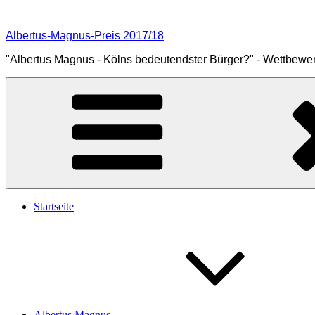
Zum
Inhalt
Albertus-Magnus-Preis 2017/18
springen
"Albertus Magnus - Kölns bedeutendster Bürger?" - Wettbewer
Startseite
Albertus Magnus