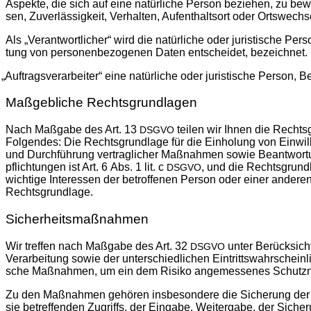
Aspek­te, die sich auf eine natür­li­che Per­son bezie­hen, zu bewer­
sen, Zuver­läs­sig­keit, Ver­hal­ten, Auf­ent­halts­ort oder Orts­wec
Als „Ver­ant­wort­li­cher“ wird die natür­li­che oder juris­ti­sche 
tung von per­so­nen­be­zo­ge­nen Daten ent­schei­det, bezeichnet.
„
Auf­trags­ver­ar­bei­ter“ eine natür­li­che oder juris­ti­sche Per­son,
Maßgebliche Rechtsgrundlagen
Nach Maß­ga­be des Art. 13
tei­len wir Ihnen die Rechts­g
DSGVO
Fol­gen­des: Die Rechts­grund­la­ge für die Ein­ho­lung von Ein­wil­l
und Durch­füh­rung ver­trag­li­cher Maß­nah­men sowie Beant­wor­tu
pflich­tun­gen ist Art. 6 Abs. 1 lit. c
, und die Rechts­grund­la
DSGVO
wich­ti­ge Inter­es­sen der betrof­fe­nen Per­son oder einer ande­ren
Rechtsgrundlage.
Sicherheitsmaßnahmen
Wir tref­fen nach Maß­ga­be des Art. 32
unter Berück­sich
DSGVO
Ver­ar­bei­tung sowie der unter­schied­li­chen Ein­tritts­wahr­schein­
sche Maß­nah­men, um ein dem Risi­ko ange­mes­se­nes Schutz­n
Zu den Maß­nah­men gehö­ren ins­be­son­de­re die Siche­rung der Ve
sie betref­fen­den Zugriffs, der Ein­ga­be, Wei­ter­ga­be, der Sich