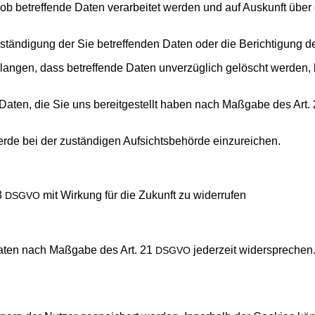
b betref­fen­de Daten ver­ar­bei­tet wer­den und auf Aus­kunft über
stän­di­gung der Sie betref­fen­den Daten oder die Berich­ti­gung d
an­gen, dass betref­fen­de Daten unver­züg­lich gelöscht wer­den, 
Daten, die Sie uns bereit­ge­stellt haben nach Maß­ga­be des Art.
e bei der zustän­di­gen Auf­sichts­be­hör­de einzureichen.
 3
mit Wir­kung für die Zukunft zu widerrufen
DSGVO
n Daten nach Maß­ga­be des Art. 21
jeder­zeit wider­spre­chen
DSGVO