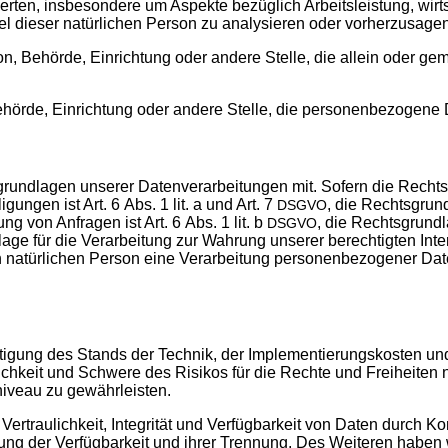
ten, ins­be­son­de­re um Aspek­te bezüg­lich Arbeits­leis­tung, wirt­sc
h­sel die­ser natür­li­chen Per­son zu ana­ly­sie­ren oder vorherzusage
Per­son, Behör­de, Ein­rich­tung oder ande­re Stel­le, die allein oder 
 Behör­de, Ein­rich­tung oder ande­re Stel­le, die per­so­nen­be­zo­ge­n
rund­la­gen unse­rer Daten­ver­ar­bei­tun­gen mit. Sofern die Rechts­
i­gun­gen ist Art. 6 Abs. 1 lit. a und Art. 7
, die Rechts­grund­
DSGVO
ng von Anfra­gen ist Art. 6 Abs. 1 lit. b
, die Rechts­grund­la
DSGVO
­ge für die Ver­ar­bei­tung zur Wah­rung unse­rer berech­tig­ten Inter­e
 natür­li­chen Per­son eine Ver­ar­bei­tung per­so­nen­be­zo­ge­ner Da
­ti­gung des Stands der Tech­nik, der Imple­men­tie­rungs­kos­ten
lich­keit und Schwe­re des Risi­kos für die Rech­te und Frei­hei­ten nat
i­veau zu gewährleisten.
r­trau­lich­keit, Inte­gri­tät und Ver­füg­bar­keit von Daten durch
e­rung der Ver­füg­bar­keit und ihrer Tren­nung. Des Wei­te­ren haben 