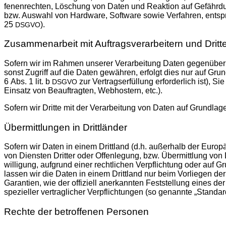
fe­nen­rech­ten, Löschung von Daten und Reak­ti­on auf Gefähr­dun
bzw. Aus­wahl von Hard­ware, Soft­ware sowie Ver­fah­ren, ent­spre
25
).
DSGVO
Zusammenarbeit mit Auftragsverarbeitern und Dritt
Sofern wir im Rah­men unse­rer Ver­ar­bei­tung Daten gegen­über an
sonst Zugriff auf die Daten gewäh­ren, erfolgt dies nur auf Grund­l
6 Abs. 1 lit. b
zur Ver­trags­er­fül­lung erfor­der­lich ist), S
DSGVO
Ein­satz von Beauf­trag­ten, Web­hos­tern, etc.).
Sofern wir Drit­te mit der Ver­ar­bei­tung von Daten auf Grund­la­ge
Übermittlungen in Drittländer
Sofern wir Daten in einem Dritt­land (d.h. außer­halb der Euro­pä
von Diens­ten Drit­ter oder Offen­le­gung, bzw. Über­mitt­lung von 
wil­li­gung, auf­grund einer recht­li­chen Ver­pflich­tung oder auf Gru
las­sen wir die Daten in einem Dritt­land nur beim Vor­lie­gen der 
Garan­tien, wie der offi­zi­ell aner­kann­ten Fest­stel­lung eines de
spe­zi­el­ler ver­trag­li­cher Ver­pflich­tun­gen (so genann­te „Stan­dar
Rechte der betroffenen Personen