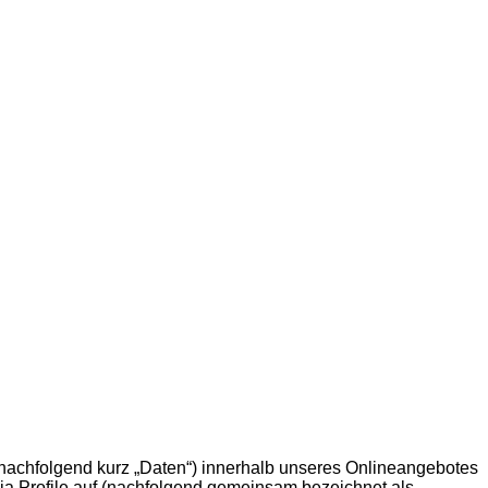
ach­fol­gend kurz „Daten“) inner­halb unse­res Online­an­ge­bo­tes
a Pro­fi­le auf (nach­fol­gend gemein­sam bezeich­net als