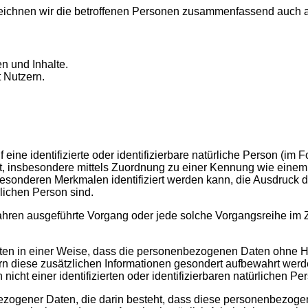
ich­nen wir die betrof­fe­nen Per­so­nen zusam­men­fas­send auch al
nen und Inhalte.
t Nutzern.
ne iden­ti­fi­zier­te oder iden­ti­fi­zier­ba­re natür­li­che Per­son (im F
rekt, ins­be­son­de­re mit­tels Zuord­nung zu einer Ken­nung wie ein
de­ren Merk­ma­len iden­ti­fi­ziert wer­den kann, die Aus­druck der 
ür­li­chen Per­son sind.
Ver­fah­ren aus­ge­führ­te Vor­gang oder jede sol­che Vor­gangs­rei­he
Daten in einer Wei­se, dass die per­so­nen­be­zo­ge­nen Daten ohne Hi
rn die­se zusätz­li­chen Infor­ma­tio­nen geson­dert auf­be­wahrt wer
icht einer iden­ti­fi­zier­ten oder iden­ti­fi­zier­ba­ren natür­li­chen
nen­be­zo­ge­ner Daten, die dar­in besteht, dass die­se per­so­nen­be­z