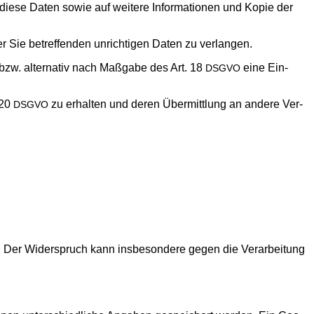
 die­se Daten sowie auf wei­te­re Infor­ma­tio­nen und Kopie der
er Sie betref­fen­den unrich­ti­gen Daten zu verlangen.
bzw. alter­na­tiv nach Maß­ga­be des Art. 18
eine Ein­
DSGVO
 20
zu erhal­ten und deren Über­mitt­lung an ande­re Ver­
DSGVO
. Der Wider­spruch kann ins­be­son­de­re gegen die Ver­ar­bei­tung