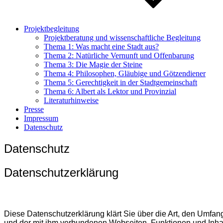
Projektbegleitung
Projektberatung und wissenschaftliche Begleitung
Thema 1: Was macht eine Stadt aus?
Thema 2: Natürliche Vernunft und Offenbarung
Thema 3: Die Magie der Steine
Thema 4: Philosophen, Gläubige und Götzendiener
Thema 5: Gerechtigkeit in der Stadtgemeinschaft
Thema 6: Albert als Lektor und Provinzial
Literaturhinweise
Presse
Impressum
Datenschutz
Datenschutz
Datenschutzerklärung
Die­se Daten­schutz­er­klä­rung klärt Sie über die Art, den Umfan
und der mit ihm ver­bun­de­nen Web­sei­ten, Funk­tio­nen und Inha