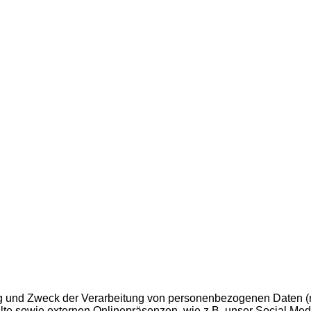
g und Zweck der Ver­ar­bei­tung von per­so­nen­be­zo­ge­nen Daten (n
l­te sowie exter­nen Online­prä­sen­zen, wie z.B. unser Social Medi