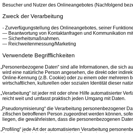
Besu­cher und Nut­zer des Online­an­ge­bo­tes (Nach­fol­gend beze
Zweck der Verarbeitung
- Zur­ver­fü­gung­stel­lung des Online­an­ge­bo­tes, sei­ner Funk­tio­
— Beant­wor­tung von Kon­takt­an­fra­gen und Kom­mu­ni­ka­ti­on mi
— Sicherheitsmaßnahmen.
— Reichweitenmessung/Marketing
Verwendete Begrifflichkeiten
„
Per­so­nen­be­zo­ge­ne Daten“ sind alle Infor­ma­tio­nen, die sich auf ei
wird eine natür­li­che Per­son ange­se­hen, die direkt oder indi­
Online-Kennung (z.B. Coo­kie) oder zu einem oder meh­re­ren beson­
wirt­schaft­li­chen, kul­tu­rel­len oder sozia­len Iden­ti­tät die­ser nat
„
Ver­ar­bei­tung“ ist jeder mit oder ohne Hil­fe auto­ma­ti­sier­ter 
reicht weit und umfasst prak­tisch jeden Umgang mit Daten.
„
Pseud­ony­mi­sie­rung“ die Ver­ar­bei­tung per­so­nen­be­zo­ge­ner 
zi­fi­schen betrof­fe­nen Per­son zuge­ord­net wer­den kön­nen, sofe
lie­gen, die gewähr­leis­ten, dass die per­so­nen­be­zo­ge­nen Daten n
„
Pro­fil­ing“ jede Art der auto­ma­ti­sier­ten Ver­ar­bei­tung per­so­