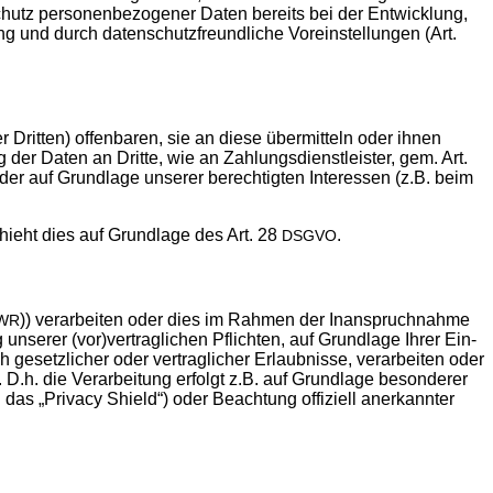
utz per­so­nen­be­zo­ge­ner Daten bereits bei der Ent­wick­lung,
und durch daten­schutz­freund­li­che Vor­ein­stel­lun­gen (Art.
rit­ten) offen­ba­ren, sie an die­se über­mit­teln oder ihnen
der Daten an Drit­te, wie an Zah­lungs­dienst­leis­ter, gem. Art.
ht oder auf Grund­la­ge unse­rer berech­tig­ten Inter­es­sen (z.B. beim
schieht dies auf Grund­la­ge des Art. 28
.
DSGVO
)) ver­ar­bei­ten oder dies im Rah­men der Inan­spruch­nah­me
WR
 unse­rer (vor)vertraglichen Pflich­ten, auf Grund­la­ge Ihrer Ein­
 gesetz­li­cher oder ver­trag­li­cher Erlaub­nis­se, ver­ar­bei­ten oder
n. D.h. die Ver­ar­bei­tung erfolgt z.B. auf Grund­la­ge beson­de­rer
das „Pri­va­cy Shield“) oder Beach­tung offi­zi­ell aner­kann­ter