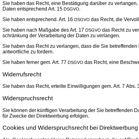
Sie haben das Recht, eine Bestä­ti­gung dar­über zu ver­lan­gen, o
Daten ent­spre­chend Art. 15
.
DSGVO
Sie haben ent­spre­chend. Art. 16
das Recht, die Ver­voll­
DSGVO
Sie haben nach Maß­ga­be des Art. 17
das Recht zu ver­l
DSGVO
schrän­kung der Ver­ar­bei­tung der Daten zu verlangen.
Sie haben das Recht zu ver­lan­gen, dass die Sie betref­fen­den 
ant­wort­li­che zu fordern.
Sie haben fer­ner gem. Art. 77
das Recht, eine Beschwer­d
DSGVO
Widerrufsrecht
Sie haben das Recht, erteil­te Ein­wil­li­gun­gen gem. Art. 7 Abs.
Widerspruchsrecht
Sie kön­nen der künf­ti­gen Ver­ar­bei­tung der Sie betref­fen­de
für Zwe­cke der Direkt­wer­bung erfolgen.
Cookies und Widerspruchsrecht bei Direktwerbung