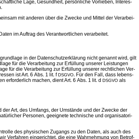
haft­li­che Lage, Gesund­heit, per­sön­li­che Vor­lie­ben, Inter­es­
n.
gemein­sam mit ande­ren über die Zwe­cke und Mit­tel der Ver­ar­bei­
e Daten im Auf­trag des Ver­ant­wort­li­chen verarbeitet.
grund­la­ge in der Daten­schutz­er­klä­rung nicht genannt wird, gilt
la­ge für die Ver­ar­bei­tung zur Erfül­lung unse­rer Leis­tun­gen
­ge für die Ver­ar­bei­tung zur Erfül­lung unse­rer recht­li­chen Ver­
s­sen ist Art. 6 Abs. 1 lit. f
. Für den Fall, dass lebens­
DSGVO
ten erfor­der­lich machen, dient Art. 6 Abs. 1 lit. d
als
DSGVO
 und der Art, des Umfangs, der Umstän­de und der Zwe­cke der
ür­li­cher Per­so­nen, geeig­ne­te tech­ni­sche und orga­ni­sa­to­ri­
 Kon­trol­le des phy­si­schen Zugangs zu den Daten, als auch des
wir Ver­fah­ren ein­ge­rich­tet, die eine Wahr­neh­mung von Betrof­