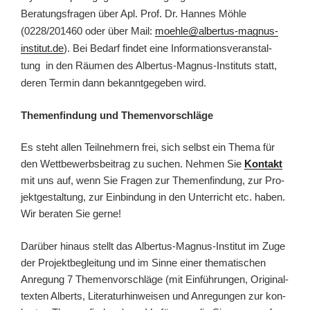
Bera­tungs­fra­gen über Apl. Prof. Dr. Han­nes Möh­le
(0228/201460 oder über Mail:
moehle@albertus-magnus-
institut.de
). Bei Bedarf fin­det eine Infor­ma­ti­ons­ver­an­stal­
tung in den Räu­men des Albertus-Magnus-Instituts statt,
deren Ter­min dann bekannt­ge­ge­ben wird.
The­men­fin­dung und Themenvorschläge
Es steht allen Teil­neh­mern frei, sich selbst ein The­ma für
den Wett­be­werbs­bei­trag zu suchen. Neh­men Sie
Kon­takt
mit uns auf, wenn Sie Fra­gen zur The­men­fin­dung, zur Pro­
jekt­ge­stal­tung, zur Ein­bin­dung in den Unter­richt etc. haben.
Wir bera­ten Sie gerne!
Dar­über hin­aus stellt das Albertus-Magnus-Institut im Zuge
der Pro­jekt­be­glei­tung und im Sin­ne einer the­ma­ti­schen
Anre­gung 7 The­men­vor­schlä­ge (mit Ein­füh­run­gen, Ori­gi­nal­
tex­ten Alberts, Lite­ra­tur­hin­wei­sen und Anre­gun­gen zur kon­