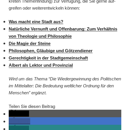
kre­ten The­men­fin­dung) zur Ver­fü­gung, die Sie ger­ne auf­
grei­fen oder wei­ter­ent­wi­ckeln können:
Was macht eine Stadt aus?
Natür­li­che Ver­nunft und Offen­ba­rung: Zum Ver­hält­nis
von Theo­lo­gie und Philosophie
Die Magie der Steine
Phi­lo­so­phen, Gläu­bi­ge und Götzendiener
Gerech­tig­keit in der Stadtgemeinschaft
Albert als Lek­tor und Provinzial
Wird um das The­ma “Die Wie­der­ge­win­nung des Poli­ti­schen
im Mit­tel­al­ter: Die Bedeu­tung welt­li­cher Ord­nung für den
Men­schen” ergänzt.
Tei­len Sie die­sen Beitrag
tei­len
tei­len
tei­len