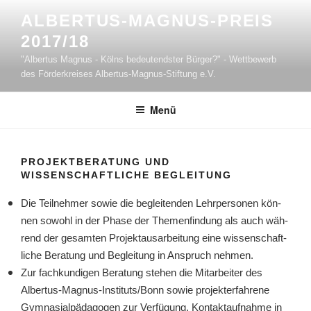
Zum
ALBERTUS-MAGNUS-PREIS
Inhalt
2017/18
springen
"Albertus Magnus - Kölns bedeutendster Bürger?" - Wettbewerb
des Förderkreises Albertus-Magnus-Stiftung e.V.
Menü
PROJEKTBERATUNG UND
WISSENSCHAFTLICHE BEGLEITUNG
Die Teil­neh­mer sowie die beglei­ten­den Lehr­per­so­nen kön­
nen sowohl in der Pha­se der The­men­fin­dung als auch wäh­
rend der gesam­ten Pro­jektaus­ar­bei­tung eine wis­sen­schaft­
li­che Bera­tung und Beglei­tung in Anspruch nehmen.
Zur fach­kun­di­gen Bera­tung ste­hen die Mit­ar­bei­ter des
Albertus-Magnus-Instituts/Bonn sowie pro­jekt­er­fah­re­ne
Gym­na­si­al­päd­ago­gen zur Ver­fü­gung. Kon­takt­auf­nah­me in