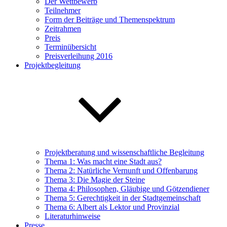
Der Wettbewerb
Teilnehmer
Form der Beiträge und Themenspektrum
Zeitrahmen
Preis
Terminübersicht
Preisverleihung 2016
Projektbegleitung
Projektberatung und wissenschaftliche Begleitung
Thema 1: Was macht eine Stadt aus?
Thema 2: Natürliche Vernunft und Offenbarung
Thema 3: Die Magie der Steine
Thema 4: Philosophen, Gläubige und Götzendiener
Thema 5: Gerechtigkeit in der Stadtgemeinschaft
Thema 6: Albert als Lektor und Provinzial
Literaturhinweise
Presse