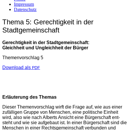
Impressum
Datenschutz
Thema 5: Gerechtigkeit in der
Stadtgemeinschaft
Gerech­tig­keit in der Stadtgemeinschaft:
Gleich­heit und Ungleich­heit der Bürger
The­men­vor­schlag 5
Down­load als
PDF
Erläu­te­rung des Themas
Die­ser The­men­vor­schlag wirft die Fra­ge auf, wie aus einer
zufäl­li­gen Grup­pe von Men­schen, eine poli­ti­sche Ein­heit
wird, also wie nach Alberts Ansicht eine Bür­ger­schaft ent­
steht und wie sie auf­ge­baut ist. In einer Bür­ger­schaft sind die
Men­schen in einer Rechts­ge­mein­schaft ver­bun­den und