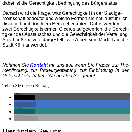
dabei ist die Gerech­tig­keit Bedin­gung des Bürgerstatus.
Danach wird die Fra­ge, was Gerech­tig­keit in der Stadt­ge­
mein­schaft bedeu­tet und wel­che For­men sie hat, aus­führ­lich
dis­ku­tiert und durch ein Bei­spiel erläu­tert. Dabei wer­den
zwei Gerech­tig­keits­for­men Cice­ros auf­ge­wor­fen: die Gerech­
tig­keit des Aus­tau­sches und die Gerech­tig­keit der Ver­tei­lung.
Abschlie­ßend wird dar­ge­stellt, wie Albert sein Modell auf die
Stadt Köln anwendet.
Neh­men Sie
Kon­takt
mit uns auf, wenn Sie Fra­gen zur The­
men­fin­dung, zur Pro­jekt­ge­stal­tung, zur Ein­bin­dung in den
Unter­richt etc. haben. Wir bera­ten Sie gerne!
Tei­len Sie die­sen Beitrag
tei­len
tei­len
tei­len
E‑Mail
Hier finden Sie uns